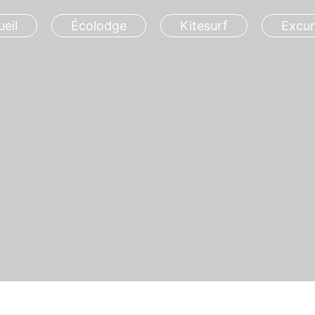
eil
Écolodge
Kitesurf
Excur