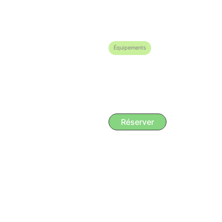
1 personne : 25 €
2 personnes : 45 €
Équipements
Lit double
Moustiquaire
Réserver