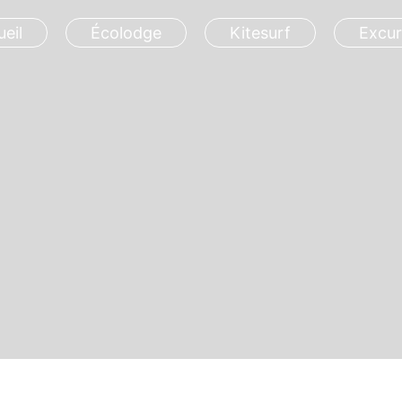
eil
Écolodge
Kitesurf
Excur