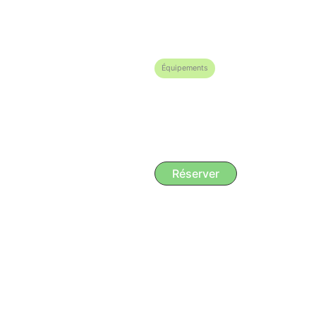
1 personne : 15 €
Équipements
Lit simples superposés
Moustiquaire
Réserver